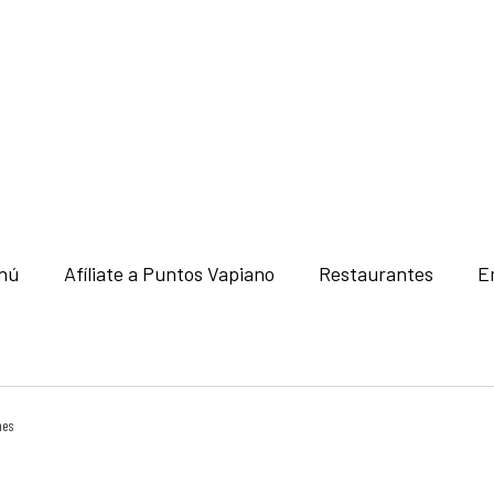
nú
Afíliate a Puntos Vapiano
Restaurantes
E
nes