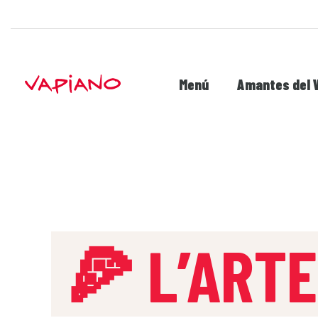
Menú
Amantes del 
🍕 L’ART