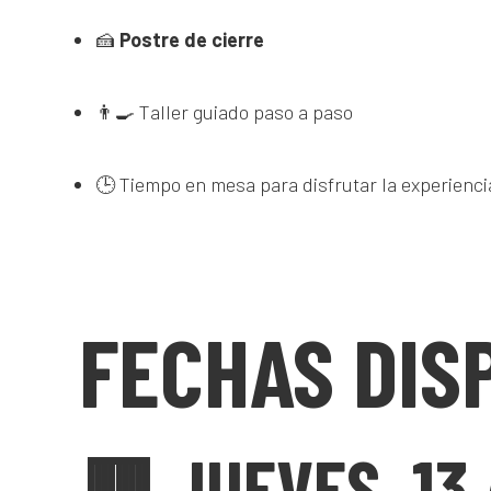
🍰
Postre de cierre
👨‍🍳 Taller guiado paso a paso
🕒 Tiempo en mesa para disfrutar la experienci
FECHAS DIS
🟥 JUEVES, 13