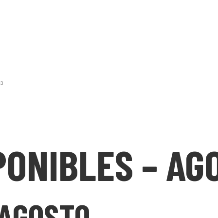
a
PONIBLES – AG
 AGOSTO