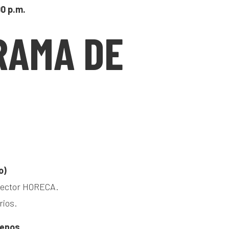
00 p.m.
RAMA DE
o)
 sector HORECA.
rios.
lenos