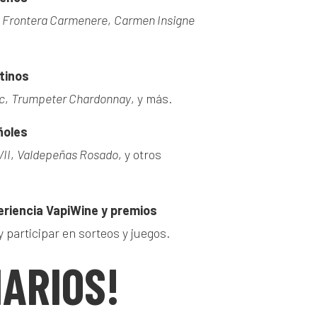
,
Frontera Carmenere
,
Carmen Insigne
tinos
c
,
Trumpeter Chardonnay
, y más.
ñoles
VII
,
Valdepeñas Rosado
, y otros
eriencia VapiWine y premios
y participar en sorteos y juegos.
IARIOS!