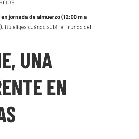
arios
a
en jornada de almuerzo (12:00 m a
)
, ¡tú eliges cuándo subir al mundo del
E, UNA
RENTE EN
AS