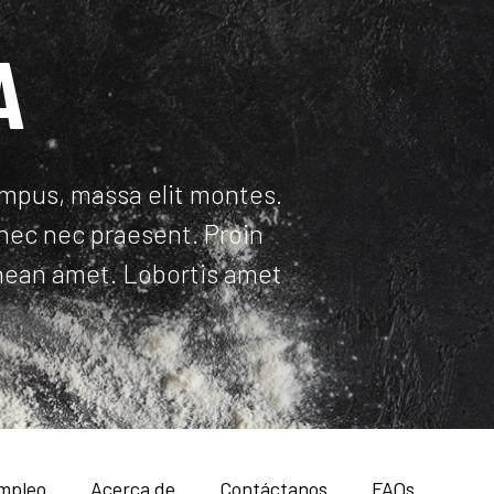
A
empus, massa elit montes.
nec nec praesent. Proin
 aenean amet. Lobortis amet
mpleo
Acerca de
Contáctanos
FAQs