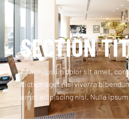
SECTION TI
Lorem ipsum dolor sit amet, conse
dictum eget nisl viverra bibendum 
amet adipiscing nisi. Nulla ipsum