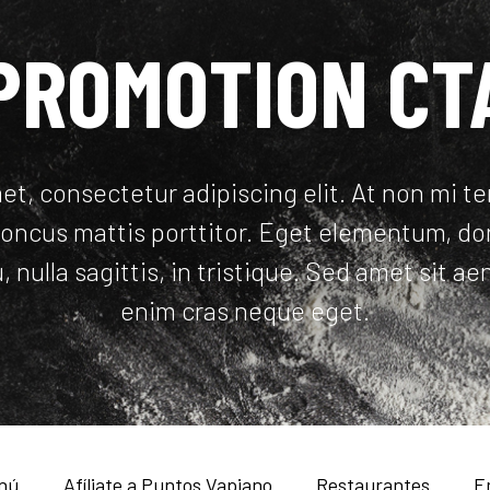
PROMOTION CT
et, consectetur adipiscing elit. At non mi t
rhoncus mattis porttitor. Eget elementum, do
u, nulla sagittis, in tristique. Sed amet sit
enim cras neque eget.
nú
Afíliate a Puntos Vapiano
Restaurantes
E