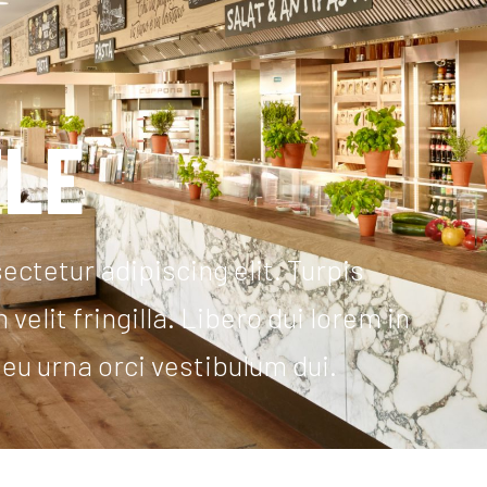
TLE
ctetur adipiscing elit. Turpis
velit fringilla. Libero dui lorem in
 eu urna orci vestibulum dui.