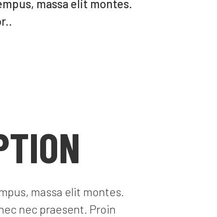
tempus, massa elit montes.
r..
PTION
empus, massa elit montes.
nec nec praesent. Proin