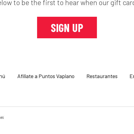
elow to be the first to hear when our gift car
SIGN UP
nú
Afíliate a Puntos Vapiano
Restaurantes
E
nes